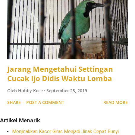
Jarang Mengetahui Settingan
Cucak Ijo Didis Waktu Lomba
Oleh
Hobby Kece
September 25, 2019
SHARE
POST A COMMENT
READ MORE
Artikel Menarik
Menjinakkan Kacer Giras Menjadi Jinak Cepat Bunyi