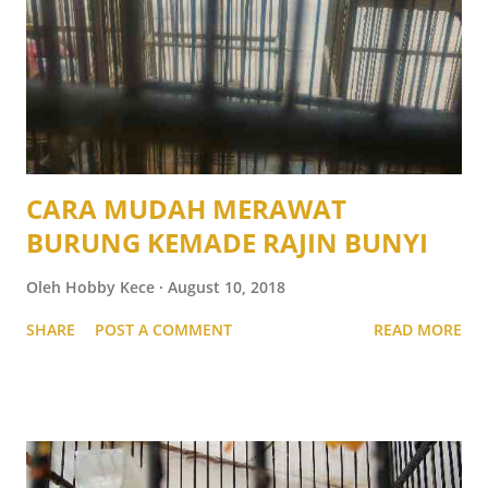
CARA MUDAH MERAWAT
BURUNG KEMADE RAJIN BUNYI
Oleh
Hobby Kece
August 10, 2018
SHARE
POST A COMMENT
READ MORE