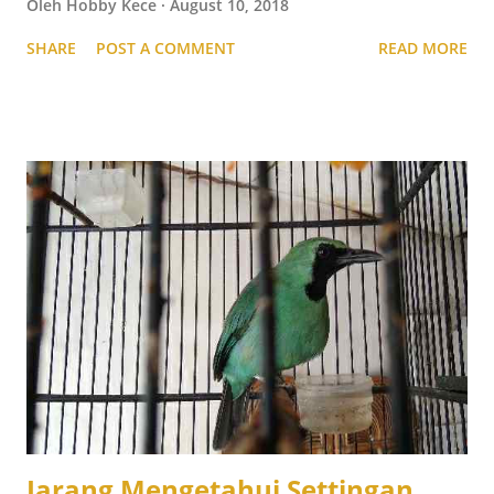
Oleh
Hobby Kece
August 10, 2018
SHARE
POST A COMMENT
READ MORE
Jarang Mengetahui Settingan