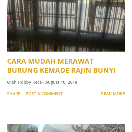
CARA MUDAH MERAWAT
BURUNG KEMADE RAJIN BUNYI
Oleh
Hobby Kece
August 10, 2018
SHARE
POST A COMMENT
READ MORE