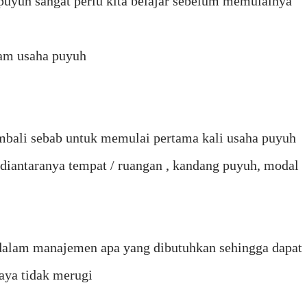
 puyuh sangat perlu kita belajar sebelum memulainya
lam usaha puyuh
embali sebab untuk memulai pertama kali usaha puyuh
 diantaranya tempat / ruangan , kandang puyuh, modal
ti dalam manajemen apa yang dibutuhkan sehingga dapat
aya tidak merugi