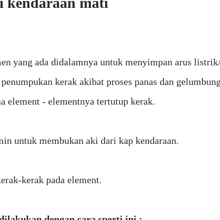
i kendaraan mati
emen yang ada didalamnya untuk menyimpan arus listrik
ya penumpukan kerak akibat proses panas dan gelumbun
a element - elementnya tertutup kerak.
s min untuk membukan aki dari kap kendaraan.
erak-kerak pada element.
dilakukan dengan cara sperti ini :